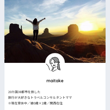
maitake
20カ国38都市を旅した
旅行が大好きなトラベルコンサルタントママ
※現在育休中／娘0歳×2歳／関西在住