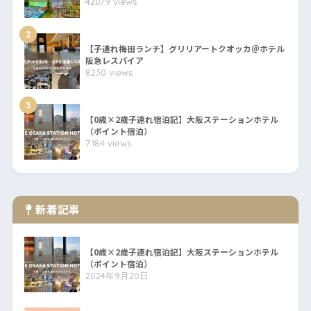
42079 views
2
【子連れ梅田ランチ】グリリアートクオッカ＠ホテル
阪急レスパイア
8230 views
3
【0歳×2歳子連れ宿泊記】大阪ステーションホテル
（ポイント宿泊）
7184 views
新着記事
【0歳×2歳子連れ宿泊記】大阪ステーションホテル
（ポイント宿泊）
2024年9月20日