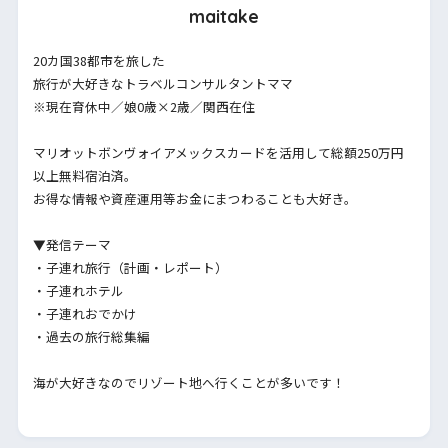
maitake
20カ国38都市を旅した
旅行が大好きなトラベルコンサルタントママ
※現在育休中／娘0歳×2歳／関西在住
マリオットボンヴォイアメックスカードを活用して総額250万円
以上無料宿泊済。
お得な情報や資産運用等お金にまつわることも大好き。
▼発信テーマ
・子連れ旅行（計画・レポート）
・子連れホテル
・子連れおでかけ
・過去の旅行総集編
海が大好きなのでリゾート地へ行くことが多いです！