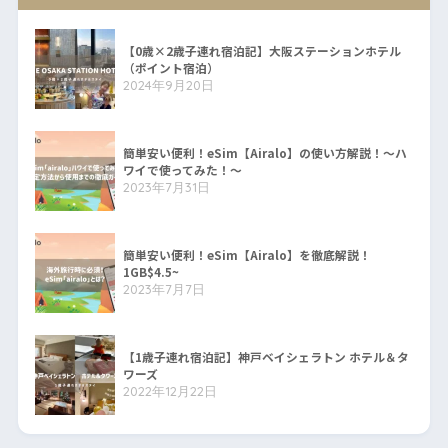
【0歳×2歳子連れ宿泊記】大阪ステーションホテル
（ポイント宿泊）
2024年9月20日
簡単安い便利！eSim【Airalo】の使い方解説！〜ハ
ワイで使ってみた！〜
2023年7月31日
簡単安い便利！eSim【Airalo】を徹底解説！
1GB$4.5~
2023年7月7日
【1歳子連れ宿泊記】神戸ベイシェラトン ホテル＆タ
ワーズ
2022年12月22日