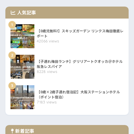
人気記事
1
【0歳児無料!】スキッズガーデン リンクス梅田徹底レ
ポート
42066 views
2
【子連れ梅田ランチ】グリリアートクオッカ＠ホテル
阪急レスパイア
8228 views
3
【0歳×2歳子連れ宿泊記】大阪ステーションホテル
（ポイント宿泊）
7183 views
新着記事